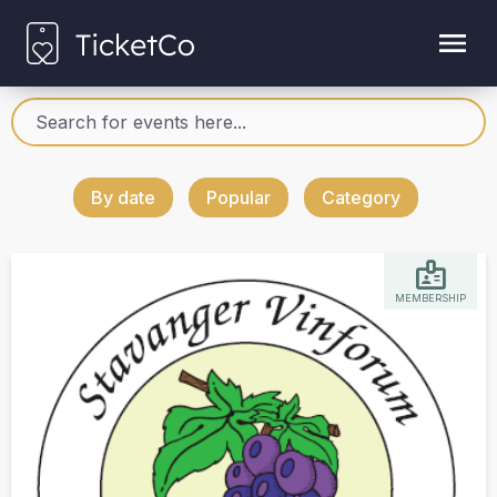
By date
Popular
Category
MEMBERSHIP