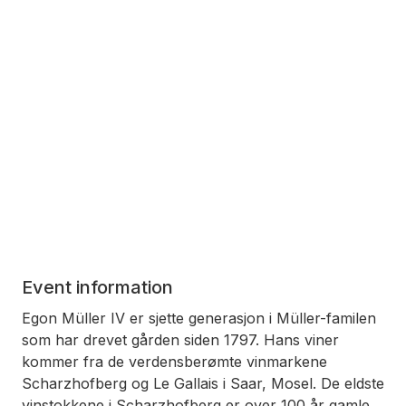
Event information
Egon Müller IV er sjette generasjon i Müller-familen
som har drevet gården siden 1797. Hans viner
kommer fra de verdensberømte vinmarkene
Scharzhofberg og Le Gallais i Saar, Mosel. De eldste
vinstokkene i Scharzhofberg er over 100 år gamle