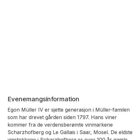
Evenemangsinformation
Egon Müller IV er sjette generasjon i Müller-familen
som har drevet gården siden 1797. Hans viner
kommer fra de verdensberømte vinmarkene
Scharzhofberg og Le Gallais i Saar, Mosel. De eldste
vinstokkene i Scharzhofberg er over 100 år gamle